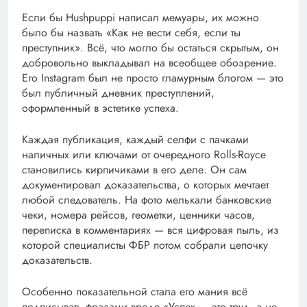
Если бы Hushpuppi написал мемуары, их можно
было бы назвать «Как не вести себя, если ты
преступник». Всё, что могло бы остаться скрытым, он
добровольно выкладывал на всеобщее обозрение.
Его Instagram был не просто гламурным блогом — это
был публичный дневник преступлений,
оформленный в эстетике успеха.
Каждая публикация, каждый селфи с пачками
наличных или ключами от очередного Rolls-Royce
становились кирпичиками в его деле. Он сам
документировал доказательства, о которых мечтает
любой следователь. На фото мелькали банковские
чеки, номера рейсов, геометки, ценники часов,
переписка в комментариях — вся цифровая пыль, из
которой специалисты ФБР потом собрали цепочку
доказательств.
Особенно показательной стала его мания всё
подписывать фразами вроде «Успех — это труд, а не