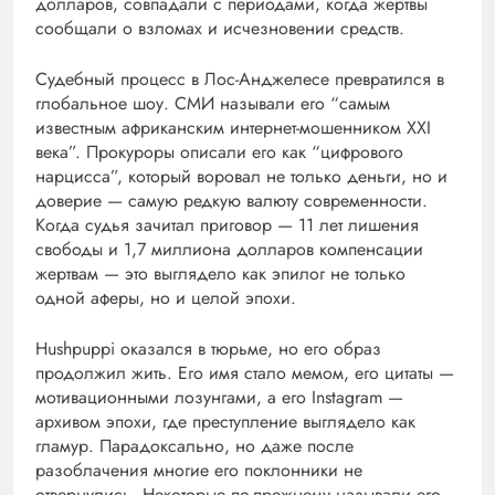
долларов, совпадали с периодами, когда жертвы
сообщали о взломах и исчезновении средств.
Судебный процесс в Лос-Анджелесе превратился в
глобальное шоу. СМИ называли его “самым
известным африканским интернет-мошенником XXI
века”. Прокуроры описали его как “цифрового
нарцисса”, который воровал не только деньги, но и
доверие — самую редкую валюту современности.
Когда судья зачитал приговор — 11 лет лишения
свободы и 1,7 миллиона долларов компенсации
жертвам — это выглядело как эпилог не только
одной аферы, но и целой эпохи.
Hushpuppi оказался в тюрьме, но его образ
продолжил жить. Его имя стало мемом, его цитаты —
мотивационными лозунгами, а его Instagram —
архивом эпохи, где преступление выглядело как
гламур. Парадоксально, но даже после
разоблачения многие его поклонники не
отвернулись. Некоторые по-прежнему называли его