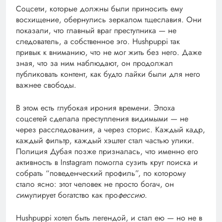
Соцсети, которые должны были приносить ему
восхищение, обернулись зеркалом тщеславия. Они
показали, что главный враг преступника — не
следователь, а собственное эго. Hushpuppi так
привык к вниманию, что не мог жить без него. Даже
зная, что за ним наблюдают, он продолжал
публиковать контент, как будто лайки были для него
важнее свободы.
В этом есть глубокая ирония времени. Эпоха
соцсетей сделала преступления видимыми — не
через расследования, а через сторис. Каждый кадр,
каждый фильтр, каждый хэштег стал частью улики.
Полиция Дубая позже призналась, что именно его
активность в Instagram помогла сузить круг поиска и
собрать “поведенческий профиль”, по которому
стало ясно: этот человек не просто богач, он
с
имулирует богатство как про
фессию
.
Hushpuppi хотел быть легендой, и стал ею — но не в