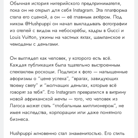
Обычная история нигерийского предпринимателя,
пока он не открыл для себя Instagram. Эта платформа
стала его сценой, а он — её главным актёром. Под
ником @Hushpuppi он начал выкладывать фотографии
из отелей с видом на небоскрёбы, кадры в Gucci и
Louis Vuitton, ужины на частных яхтах, шампанское и
чемоданы с деньгами.
Он выглядел как человек, у которого есть всё.
Каждая публикация была тщательно выстроенным
спектаклем роскоши. Подписи к фото — напыщенные
афоризмы о “цене успеха”, “врагах, завидующих
твоему свету” и “молчащих деньгах, которые всё
говорят за тебя”. Его Instagram превратился в витрину
новой африканской мечты — того, что человек из
Лагоса может стать “глобальным миллионером”, не
имея наследства, корпорации или даже понятного
бизнеса.
Hushpuppi мгновенно стал знаменитостью. Его стиль