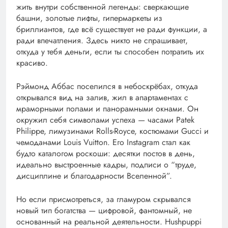
жить внутри собственной легенды: сверкающие
башни, золотые лифты, гипермаркеты из
бриллиантов, где всё существует не ради функции, а
ради впечатления. Здесь никто не спрашивает,
откуда у тебя деньги, если ты способен потратить их
красиво.
Рэймонд Аббас поселился в небоскрёбах, откуда
открывался вид на залив, жил в апартаментах с
мраморными полами и панорамными окнами. Он
окружил себя символами успеха — часами Patek
Philippe, лимузинами Rolls-Royce, костюмами Gucci и
чемоданами Louis Vuitton. Его Instagram стал как
будто каталогом роскоши: десятки постов в день,
идеально выстроенные кадры, подписи о “труде,
дисциплине и благодарности Вселенной”.
Но если присмотреться, за гламуром скрывался
новый тип богатства — цифровой, фантомный, не
основанный на реальной деятельности. Hushpuppi