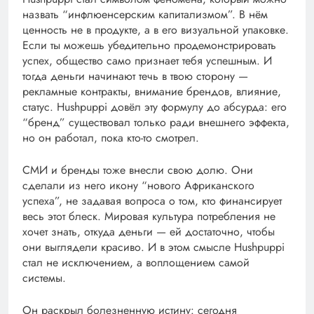
назвать “инфлюенсерским капитализмом”. В нём
ценность не в продукте, а в его визуальной упаковке.
Если ты можешь убедительно продемонстрировать
успех, общество само признает тебя успешным. И
тогда деньги начинают течь в твою сторону —
рекламные контракты, внимание брендов, влияние,
статус. Hushpuppi довёл эту формулу до абсурда: его
“бренд” существовал только ради внешнего эффекта,
но он работал, пока кто-то смотрел.
СМИ и бренды тоже внесли свою долю. Они
сделали из него икону “нового Африканского
успеха”, не задавая вопроса о том, кто финансирует
весь этот блеск. Мировая культура потребления не
хочет знать, откуда деньги — ей достаточно, чтобы
они выглядели красиво. И в этом смысле Hushpuppi
стал не исключением, а воплощением самой
системы.
Он раскрыл болезненную истину: сегодня