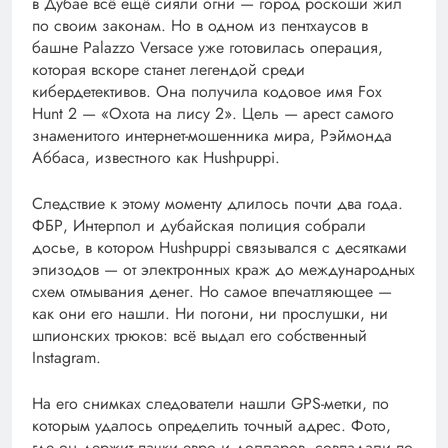
в Дубае всё ещё сияли огни — город роскоши жил
по своим законам. Но в одном из пентхаусов в
башне Palazzo Versace уже готовилась операция,
которая вскоре станет легендой среди
кибердетективов. Она получила кодовое имя Fox
Hunt 2 — «Охота на лису 2». Цель — арест самого
знаменитого интернет-мошенника мира, Рэймонда
Аббаса, известного как Hushpuppi.
Следствие к этому моменту длилось почти два года.
ФБР, Интерпол и дубайская полиция собрали
досье, в котором Hushpuppi связывался с десятками
эпизодов — от электронных краж до международных
схем отмывания денег. Но самое впечатляющее —
как они его нашли. Ни погони, ни прослушки, ни
шпионских трюков: всё выдал его собственный
Instagram.
На его снимках следователи нашли GPS-метки, по
которым удалось определить точный адрес. Фото,
где он держит пачки евро и долларов, совпадали по