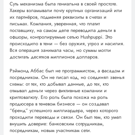
Суть механизма была гениальна в своей простоте.
Хакеры взламывали почту крупных организаций или
их партнёров, подменяя реквизиты в счетах и
письмах. Компания, уверенная, что платит
поставщику, на самом деле переводила деньги в
офшоры, контролируемые сетью Hushpuppi. Это
происходило в тени — без оружия, угроз и насилия.
Вся операция занимала часы, но суммы могли
достигать десятков миллионов долларов.
Рэймонд Аббас был не программистом, а фасадом и
посредником. Он не писал код, но соединял звенья
схемы: от тех, кто добывал данные, до тех, кто
отмывал деньги через фиктивные компании и
криптовалюту. Его роль была похожа на роль
продюсера в теневом бизнесе — он создавал
“бренд” успешного миллиардера, через которого
проходили переводы и связи. Он был тем, кто умел
внушить доверие: банковским сотрудникам,
посредникам, новым участникам сети.