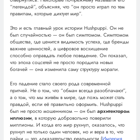
“легендой”, объясняя, что “он просто играл по тем
правилам, которые диктует мир”.
Это и есть главный урок истории Hushpuppi. Он не
был случайностью — он был симптомом. Симптомом
общества, где ценится видимость успеха, где бренды
важнее ценностей, а цифровое восхищение
способно оправдать любое поведение. Он показал,
что эпоха соцсетей не просто породила новых
богачей — она изменила саму структуру морали.
Его падение стало своего рода современной
притчей. Не о том, что “обман всегда разоблачают”,
а о том, что мы живём в мире, где ложь может стать
правдой, если её правильно оформить. Hushpuppi
был не просто мошенником — он был
архитектором
иллюзии
, в которую добровольно поверили
миллионы. И когда его мир рухнул, оказалось, что
рухнул не только один человек, но и вера в то, что
лайки — это доказательство реальности (
Империя