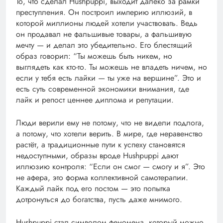
То, что сделал Hushpuppi, выходит далеко за рамки
преступления. Он построил империю иллюзий, в
которой миллионы людей хотели участвовать. Ведь
он продавал не фальшивые товары, а фальшивую
мечту — и делал это убедительно. Его блестящий
образ говорил: “Ты можешь быть никем, но
выглядеть как кто-то. Ты можешь не владеть ничем, но
если у тебя есть лайки — ты уже на вершине”. Это и
есть суть современной экономики внимания, где
лайк и репост ценнее диплома и репутации.
Люди верили ему не потому, что не видели подлога,
а потому, что хотели верить. В мире, где неравенство
растёт, а традиционные пути к успеху становятся
недоступными, образы вроде Hushpuppi дают
иллюзию контроля: “Если он смог — смогу и я”. Это
не афера, это форма коллективной самотерапии.
Каждый лайк под его постом — это попытка
дотронуться до богатства, пусть даже мнимого.
Hushpuppi стал символом феномена, который можно