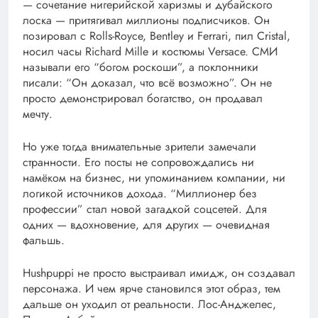
— сочетание нигерийской харизмы и дубайского
лоска — притягивал миллионы подписчиков. Он
позировал с Rolls-Royce, Bentley и Ferrari, пил Cristal,
носил часы Richard Mille и костюмы Versace. СМИ
называли его “богом роскоши”, а поклонники
писали: “Он доказал, что всё возможно”. Он не
просто демонстрировал богатство, он продавал
мечту.
Но уже тогда внимательные зрители замечали
странности. Его посты не сопровождались ни
намёком на бизнес, ни упоминанием компании, ни
логикой источников дохода. “Миллионер без
профессии” стал новой загадкой соцсетей. Для
одних — вдохновение, для других — очевидная
фальшь.
Hushpuppi не просто выстраивал имидж, он создавал
персонажа. И чем ярче становился этот образ, тем
дальше он уходил от реальности. Лос-Анджелес,